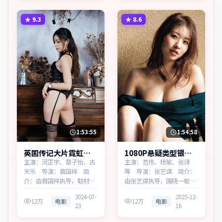
见证小人物的尊严突围。主
的心结与和解。主演以细腻
演以细腻表演撑起情感层
表演撑起情感层次，兼顾观
★
9.3
★
8.6
次，兼顾观赏性与现实意
赏性与现实意义。
义。
1:53:55
1:54:58
英国传记大片霓虹回
1080P悬疑类型银翼
响热播更新中
回响高清完整在线
主演：河正宇、章子怡、古
主演：范伟、杨紫、张译
天乐 导演：曾国祥 简
等 导演：张艺谋 简介：
介：由曾国祥执导，取材于
由张艺谋执导，围绕一桩陈
社会新闻，为英国出品的传
年旧案，为韩国出品的悬疑
2024-07-
2025-12-
记作品。在边境小城与首都
作品。在边境小城与首都之
12万
电影
12万
电影
23
16
之间，叙事围绕人物抉择与
间，叙事围绕人物抉择与时
时代氛围展开，层层剥开谎
代氛围展开，节奏紧凑，反