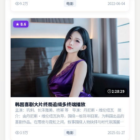
9.2万
电影
2022-06-04
★
8.6
2:28:29
韩国喜剧大片终局追缉多终端播放
主演：巩俐、长泽雅美、杨幂 等 导演：丹尼斯·维伦纽瓦 简
介：由丹尼斯·维伦纽瓦执导，围绕一桩陈年旧案，为韩国出品的
喜剧作品。在雨夜与霓虹之间，叙事围绕人物抉择与时代氛围展
开，层层剥开谎言与真相。主演以细腻表演撑起情感层次，兼顾观
3.9万
电影
2025-01-27
赏性与现实意义。