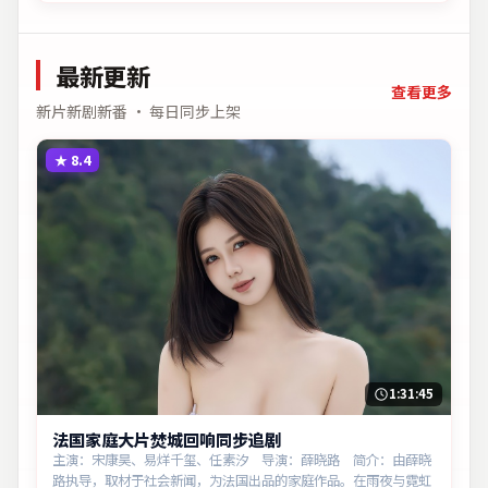
最新更新
查看更多
新片新剧新番 · 每日同步上架
★
8.4
1:31:45
法国家庭大片焚城回响同步追剧
主演：宋康昊、易烊千玺、任素汐 导演：薛晓路 简介：由薛晓
路执导，取材于社会新闻，为法国出品的家庭作品。在雨夜与霓虹