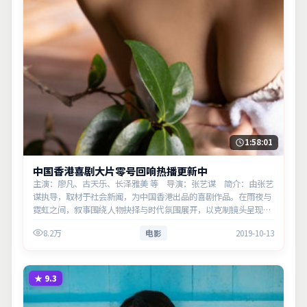
1:58:01
中国香港喜剧大片零号回响热播更新中
主演：廖凡、古天乐、长泽雅美 等 导演：张艺谋 简介：由张艺
谋执导，取材于社会新闻，为中国香港出品的喜剧作品。在雨夜与
霓虹之间，叙事围绕人物抉择与时代氛围展开，以克制镜头呈现群
像张力。主演以细腻表演撑起情感层次，兼顾观赏性与现实意义。
8.2万
电影
2019-10-13
★
9.3