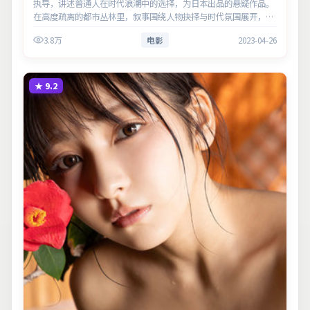
执导，讲述普通人在时代浪潮中的选择，为日本出品的悬疑作品。
在高度疏离的都市丛林里，叙事围绕人物抉择与时代氛围展开，节
奏紧凑，反转不断。主演以细腻表演撑起情感层次，兼顾观赏性与
3.8万
电影
2023-04-26
现实意义。
★
9.2