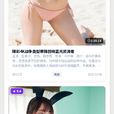
1:35:14
臻彩4K战争类型寒锋回响蓝光资源看
主演：任素汐、范伟、周冬雨 导演：乌尔善 简介：由乌尔善执
导，灵感来源于历史随笔，为中国大陆出品的战争作品。在春运与
归乡的旅途中，叙事围绕人物抉择与时代氛围展开，节奏紧凑，反
转不断。主演以细腻表演撑起情感层次，兼顾观赏性与现实意义。
11万
电影
2023-10-08
★
9.6