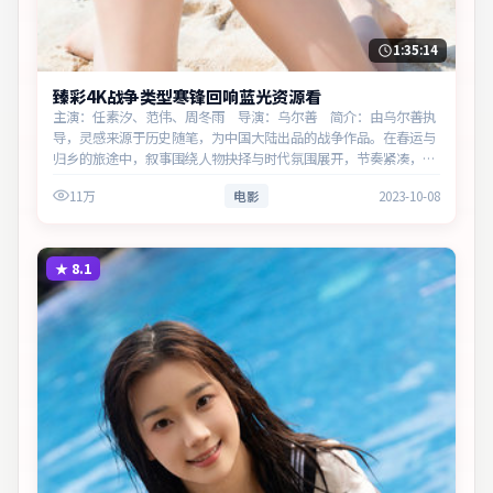
1:35:14
臻彩4K战争类型寒锋回响蓝光资源看
主演：任素汐、范伟、周冬雨 导演：乌尔善 简介：由乌尔善执
导，灵感来源于历史随笔，为中国大陆出品的战争作品。在春运与
归乡的旅途中，叙事围绕人物抉择与时代氛围展开，节奏紧凑，反
转不断。主演以细腻表演撑起情感层次，兼顾观赏性与现实意义。
11万
电影
2023-10-08
★
8.1