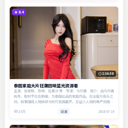
★
8.4
2:36:58
泰国家庭大片狂潮回响蓝光资源看
主演：张家辉、陈坤、任素汐 等 导演：乌尔善 简介：由乌尔善
执导，取材于社会新闻，为泰国出品的家庭作品。在法庭与街头之
间，叙事围绕人物抉择与时代氛围展开，见证小人物的尊严突围。
主演以细腻表演撑起情感层次，兼顾观赏性与现实意义。
2.6万
动漫
2018-07-19