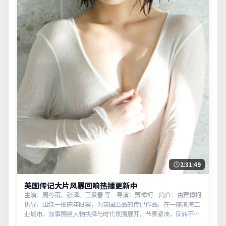
2:31:49
英国传记大片风暴回响热播更新中
主演：周冬雨、张译、王景春 等 导演：贾樟柯 简介：由贾樟柯
执导，围绕一桩陈年旧案，为英国出品的传记作品。在一座滨海工
业城市，叙事围绕人物抉择与时代氛围展开，节奏紧凑，反转不
断。主演以细腻表演撑起情感层次，兼顾观赏性与现实意义。