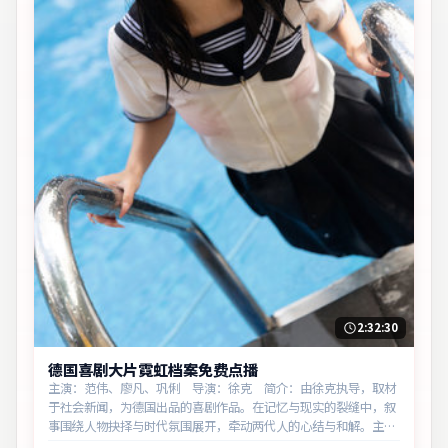
2:32:30
德国喜剧大片霓虹档案免费点播
主演：范伟、廖凡、巩俐 导演：徐克 简介：由徐克执导，取材
于社会新闻，为德国出品的喜剧作品。在记忆与现实的裂缝中，叙
事围绕人物抉择与时代氛围展开，牵动两代人的心结与和解。主演
以细腻表演撑起情感层次，兼顾观赏性与现实意义。