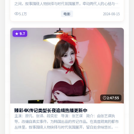
之间，叙事围绕人物抉择与时代氛围展开，牵动两代人的心结与和
解。主演以细腻表演撑起情感层次，兼顾观赏性与现实意义。
5.1万
电影
2024-08-15
★
9.7
2:47:55
臻彩4K传记类型长夜追缉热播更新中
主演：廖凡、张译、段奕宏 导演：张艺谋 简介：由张艺谋执
导，改编自真实事件，为韩国出品的传记作品。在高度疏离的都市
丛林里，叙事围绕人物抉择与时代氛围展开，留白处余味悠长，值
得细品。主演以细腻表演撑起情感层次，兼顾观赏性与现实意义。