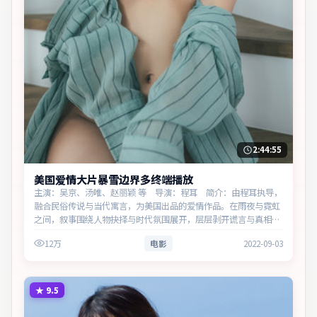
2:44:55
美国爱情大片暴雪边界多终端播放
主演：吴京、汤唯、赵丽颖 等 导演：程耳 简介：由程耳执导，
融合民俗传说与当代寓言，为美国出品的爱情作品。在雨夜与霓虹
之间，叙事围绕人物抉择与时代氛围展开，层层剥开谎言与真相。
主演以细腻表演撑起情感层次，兼顾观赏性与现实意义。
12万
电影
2022-09-03
★
9.5