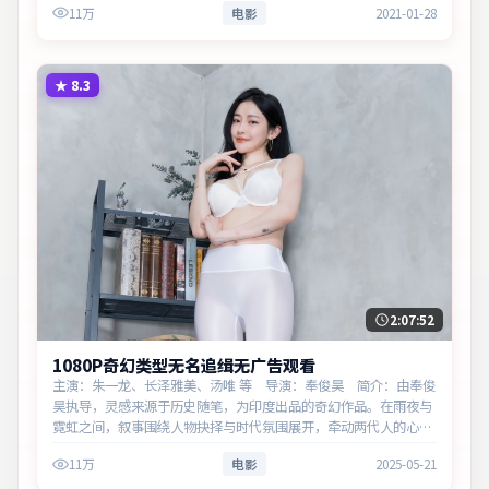
11万
电影
2021-01-28
★
8.3
2:07:52
1080P奇幻类型无名追缉无广告观看
主演：朱一龙、长泽雅美、汤唯 等 导演：奉俊昊 简介：由奉俊
昊执导，灵感来源于历史随笔，为印度出品的奇幻作品。在雨夜与
霓虹之间，叙事围绕人物抉择与时代氛围展开，牵动两代人的心结
与和解。主演以细腻表演撑起情感层次，兼顾观赏性与现实意义。
11万
电影
2025-05-21