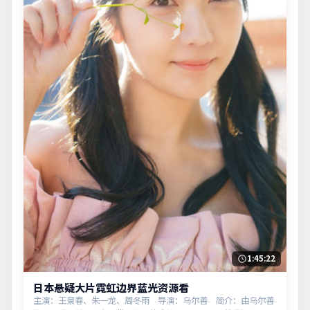
1:45:22
日本悬疑大片霓虹边界蓝光资源看
主演：王景春、朱一龙、周冬雨 导演：乌尔善 简介：由乌尔善