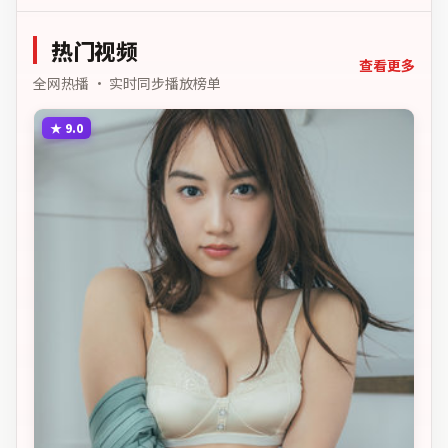
人的心结与和解。主演以细
代人的心结与和解。主演以
腻表演撑起情感层次，兼顾
细腻表演撑起情感层次，兼
热门视频
观赏性与现实意义。
顾观赏性与现实意义。
查看更多
全网热播 · 实时同步播放榜单
★
9.0