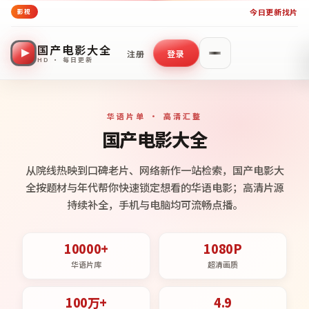
今日更新
找片
影视
国产电影大全
注册
登录
HD · 每日更新
华语片单 · 高清汇整
国产电影大全
从院线热映到口碑老片、网络新作一站检索，国产电影大
全按题材与年代帮你快速锁定想看的华语电影；高清片源
持续补全，手机与电脑均可流畅点播。
10000+
1080P
华语片库
超清画质
100万+
4.9