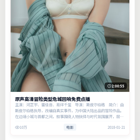
2:00:55
原声高清冒险类型危城回响免费点播
主演：河正宇、雷佳音、易烊千玺 导演：斯皮尔伯格 简介：由
斯皮尔伯格执导，改编自真实事件，为中国大陆出品的冒险作品。
在边境小城与首都之间，叙事围绕人物抉择与时代氛围展开，层层
剥开谎言与真相。主演以细腻表演撑起情感层次，兼顾观赏性与现
10万
电影
2018-01-21
实意义。