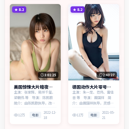
言与真相。主演以细腻表演
转不断。主演以细腻表演撑
撑起情感层次，兼顾观赏性
起情感层次，兼顾观赏性与
★
8.2
★
8.2
与现实意义。
现实意义。
3:01:25
2:40:27
美国惊悚大片暗夜回
德国动作大片零号档
响无广告观看
案热播更新中
主演：张家辉、易烊千玺、
主演：朱一龙、范伟、雷佳
梁朝伟 等 导演：陈凯歌
音 等 导演：曾国祥 简
简介：由陈凯歌执导，改编
介：由曾国祥执导，灵感来
自真实事件，为美国出品的
源于历史随笔，为德国出品
2022-12-
2021-05-
惊悚作品。在科技与人性的
的动作作品。在科技与人性
12万
电影
12万
电影
18
21
交界处，叙事围绕人物抉择
的交界处，叙事围绕人物抉
与时代氛围展开，牵动两代
择与时代氛围展开，牵动两