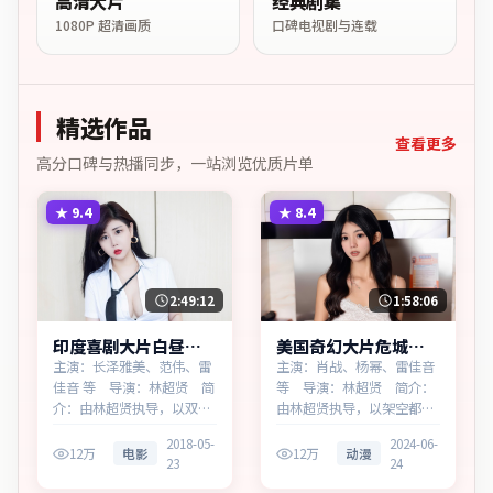
高清大片
经典剧集
1080P 超清画质
口碑电视剧与连载
精选作品
查看更多
高分口碑与热播同步，一站浏览优质片单
★
9.4
★
8.4
2:49:12
1:58:06
印度喜剧大片白昼档
美国奇幻大片危城边
案蓝光资源看
界蓝光资源看
主演：长泽雅美、范伟、雷
主演：肖战、杨幂、雷佳音
佳音 等 导演：林超贤 简
等 导演：林超贤 简介：
介：由林超贤执导，以双线
由林超贤执导，以架空都市
叙事勾连两代人的命运，为
为蓝本，为美国出品的奇幻
2018-05-
2024-06-
印度出品的喜剧作品。在一
作品。在高度疏离的都市丛
12万
电影
12万
动漫
23
24
座滨海工业城市，叙事围绕
林里，叙事围绕人物抉择与
人物抉择与时代氛围展开，
时代氛围展开，牵动两代人