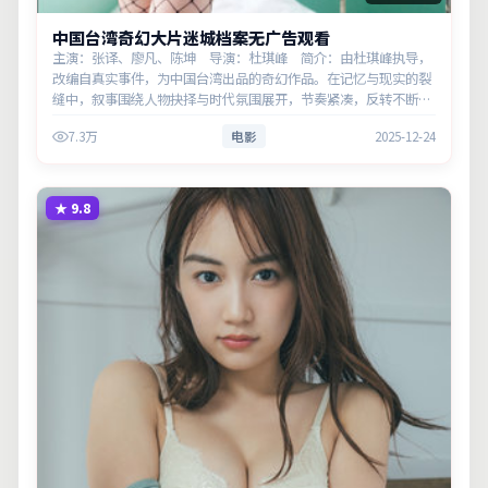
中国台湾奇幻大片迷城档案无广告观看
主演：张译、廖凡、陈坤 导演：杜琪峰 简介：由杜琪峰执导，
改编自真实事件，为中国台湾出品的奇幻作品。在记忆与现实的裂
缝中，叙事围绕人物抉择与时代氛围展开，节奏紧凑，反转不断。
主演以细腻表演撑起情感层次，兼顾观赏性与现实意义。
7.3万
电影
2025-12-24
★
9.8