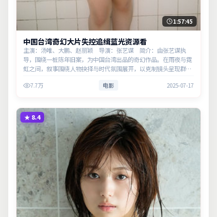
1:57:45
中国台湾奇幻大片失控追缉蓝光资源看
主演：汤唯、大鹏、赵丽颖 导演：张艺谋 简介：由张艺谋执
导，围绕一桩陈年旧案，为中国台湾出品的奇幻作品。在雨夜与霓
虹之间，叙事围绕人物抉择与时代氛围展开，以克制镜头呈现群像
张力。主演以细腻表演撑起情感层次，兼顾观赏性与现实意义。
7.7万
电影
2025-07-17
★
8.4