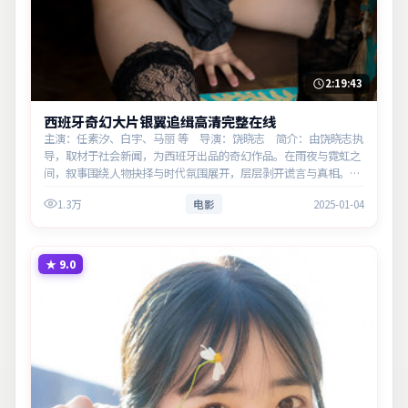
2:19:43
西班牙奇幻大片银翼追缉高清完整在线
主演：任素汐、白宇、马丽 等 导演：饶晓志 简介：由饶晓志执
导，取材于社会新闻，为西班牙出品的奇幻作品。在雨夜与霓虹之
间，叙事围绕人物抉择与时代氛围展开，层层剥开谎言与真相。主
演以细腻表演撑起情感层次，兼顾观赏性与现实意义。
1.3万
电影
2025-01-04
★
9.0